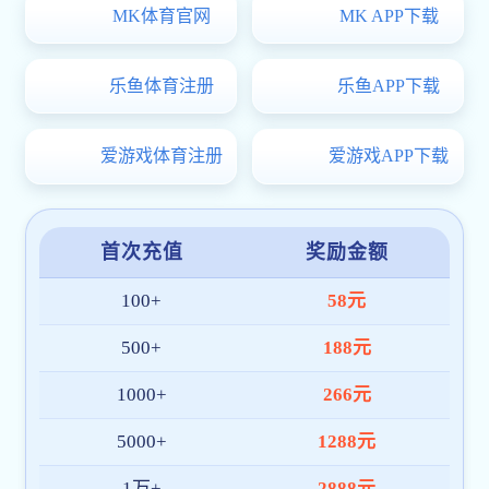
2026 官方正版下载
我们不画大饼，只做能落地的功能。每一条路线图，
都对应真实的研发排期。
支持 App 与网页...
了解更多